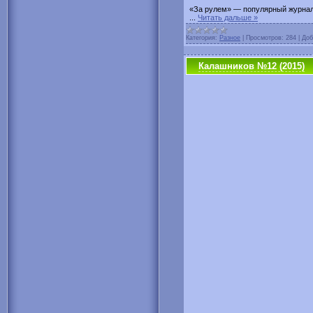
«За рулем» — популярный журнал
...
Читать дальше »
Категория:
Разное
|
Просмотров:
284
|
Доб
Калашников №12 (2015)