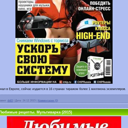
ал в Европе, сейчас издается в 16 странах тиражом более 1 миллиона экземпляров.
авил:
didl3
|
Дата:
24.12.2015
|
Комментарии (0)
 Любимые рецепты. Мультиварка (2015)