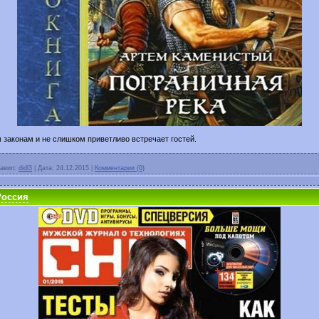
 законам и не слишком приветливо встречает гостей.
авил:
didl3
|
Дата:
24.12.2015
|
Комментарии (0)
Россия