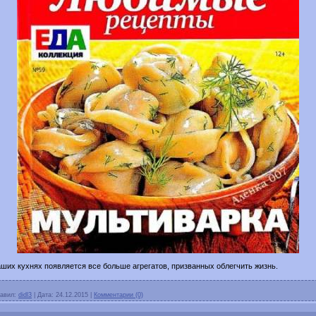
аших кухнях появляется все больше агрегатов, призванных облегчить жизнь.
авил:
didl3
|
Дата:
24.12.2015
|
Комментарии (0)