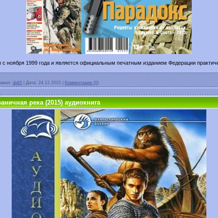
 ноября 1999 года и является официальным печатным изданием Федерации практиче
авил:
didl3
|
Дата:
24.12.2015
|
Комментарии (0)
аничная река (2015) аудиокнига