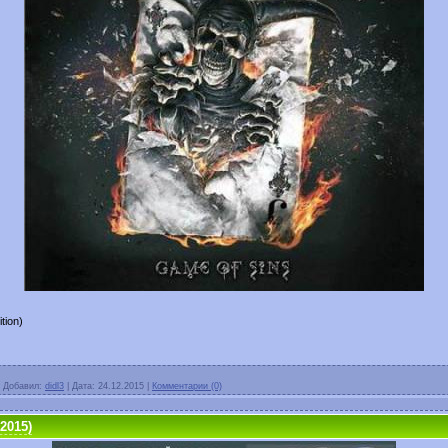
tion)
|
Добавил:
didl3
|
Дата:
24.12.2015
|
Комментарии (0)
2015)