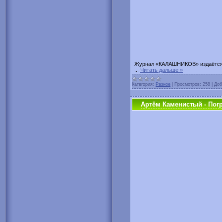
Журнал «КАЛАШНИКОВ» издаётся с
...
Читать дальше »
Категория:
Разное
|
Просмотров:
258
|
Доб
Артём Каменистый - Погр