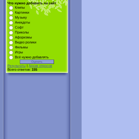
Что нужно добавить на сайт
Клипы
Картинки
Музыку
Анекдоты
Софт
Приколы
Афоризмы
Видео ролики
Фильмы
Игры
Всё нужно добавлять
Результаты
|
Архив опросов
Всего ответов:
155