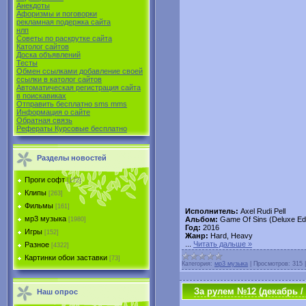
Анекдоты
Афоризмы и поговорки
рекламная подержка сайта
нлп
Советы по раскрутке сайта
Католог сайтов
Доска объявлений
Тесты
Обмен ссылками добавление своей
ссылки в католог сайтов
Автоматическая регистрация сайта
в поиcкавиках
Отправить бесплатно sms mms
Информация о сайте
Обратная связь
Рефераты Курсовые бесплатно
Разделы новостей
Проги софт
[172]
Клипы
[263]
Фильмы
[161]
Исполнитель:
Axel Rudi Pell
мр3 музыка
Альбом:
Game Of Sins (Deluxe Edi
[1980]
Год:
2016
Игры
[152]
Жанр:
Hard, Heavy
...
Читать дальше »
Разное
[4322]
Картинки обои заставки
[73]
Категория:
мр3 музыка
|
Просмотров:
315
За рулем №12 (декабрь / 
Наш опрос