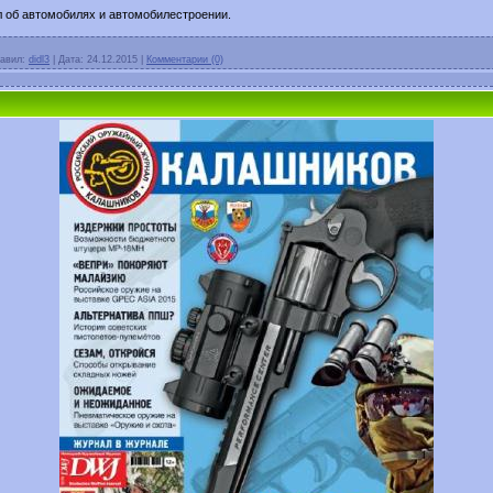
 об автомобилях и автомобилестроении.
авил:
didl3
|
Дата:
24.12.2015
|
Комментарии (0)