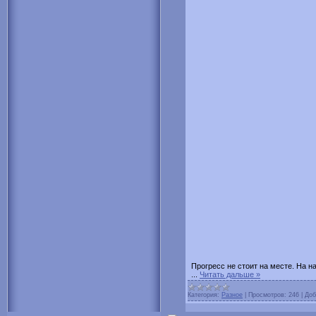
Прогресс не стоит на месте. На н
...
Читать дальше »
Категория:
Разное
|
Просмотров:
246
|
Доб