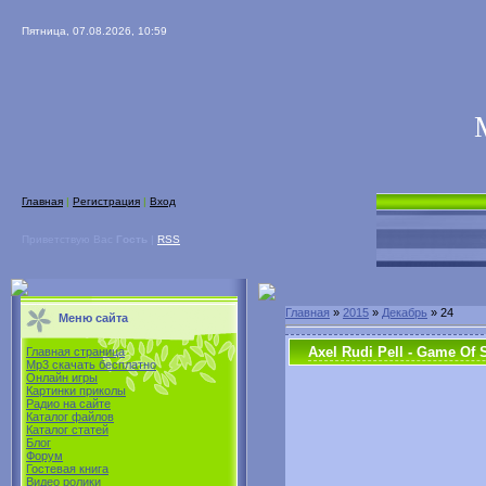
Пятница, 07.08.2026, 10:59
Главная
|
Регистрация
|
Вход
Приветствую Вас
Гость
|
RSS
Главная
»
2015
»
Декабрь
»
24
Меню сайта
Axel Rudi Pell - Game Of S
Главная страница
Mp3 скачать бесплатно
Онлайн игры
Картинки приколы
Радио на сайте
Каталог файлов
Каталог статей
Блог
Форум
Гостевая книга
Видео ролики