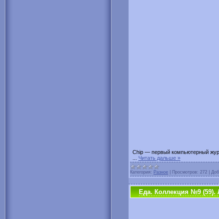
Chip — первый компьютерный журн
...
Читать дальше »
Категория:
Разное
|
Просмотров:
272
|
Доб
Еда. Коллекция №9 (59).