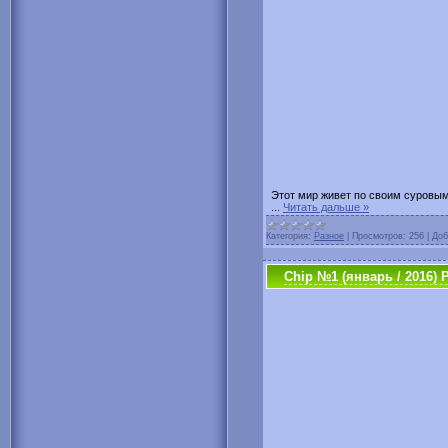
Этот мир живет по своим суровым
...
Читать дальше »
Категория:
Разное
|
Просмотров:
256
|
Доб
Chip №1 (январь / 2016) 