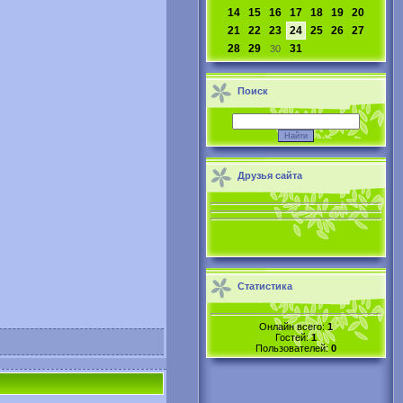
14
15
16
17
18
19
20
21
22
23
24
25
26
27
28
29
31
30
Поиск
Друзья сайта
Статистика
Онлайн всего:
1
Гостей:
1
Пользователей:
0