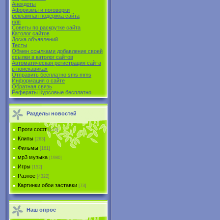
Анекдоты
Афоризмы и поговорки
рекламная подержка сайта
нлп
Советы по раскрутке сайта
Католог сайтов
Доска объявлений
Тесты
Обмен ссылками добавление своей
ссылки в католог сайтов
Автоматическая регистрация сайта
в поиcкавиках
Отправить бесплатно sms mms
Информация о сайте
Обратная связь
Рефераты Курсовые бесплатно
Разделы новостей
Проги софт
[172]
Клипы
[263]
Фильмы
[161]
мр3 музыка
[1980]
Игры
[152]
Разное
[4322]
Картинки обои заставки
[73]
Наш опрос