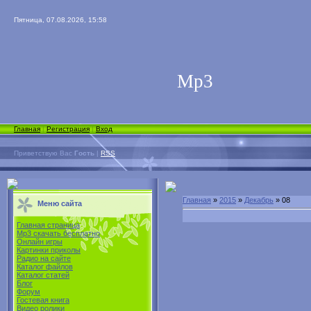
Пятница, 07.08.2026, 15:58
Мp3
Главная
|
Регистрация
|
Вход
Приветствую Вас
Гость
|
RSS
Главная
»
2015
»
Декабрь
»
08
Меню сайта
Главная страница
Mp3 скачать бесплатно
Онлайн игры
Картинки приколы
Радио на сайте
Каталог файлов
Каталог статей
Блог
Форум
Гостевая книга
Видео ролики