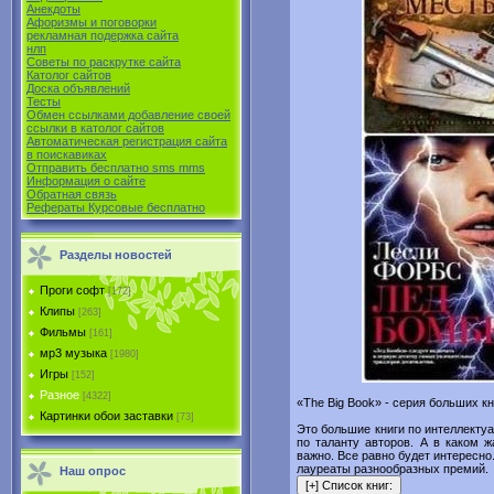
Анекдоты
Афоризмы и поговорки
рекламная подержка сайта
нлп
Советы по раскрутке сайта
Католог сайтов
Доска объявлений
Тесты
Обмен ссылками добавление своей
ссылки в католог сайтов
Автоматическая регистрация сайта
в поиcкавиках
Отправить бесплатно sms mms
Информация о сайте
Обратная связь
Рефераты Курсовые бесплатно
Разделы новостей
Проги софт
[172]
Клипы
[263]
Фильмы
[161]
мр3 музыка
[1980]
Игры
[152]
Разное
[4322]
«The Big Book» - серия больших к
Картинки обои заставки
[73]
Это большие книги по интеллекту
по таланту авторов. А в каком 
важно. Все равно будет интересно
лауреаты разнообразных премий.
Наш опрос