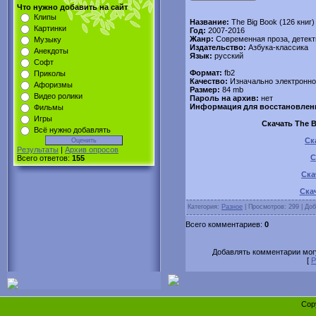
Что нужно добавить на сайт
Клипы
Название:
The Big Book (126 книг)
Картинки
Год:
2007-2016
Жанр:
Современная проза, детекти
Музыку
Издательство:
Азбука-классика
Анекдоты
Язык:
русский
Софт
Формат:
fb2
Приколы
Качество:
Изначально электронно
Афоризмы
Размер:
84 mb
Видео ролики
Пароль на архив:
нет
Информация для восстановлен
Фильмы
Игры
Скачать The B
Всё нужно добавлять
Ск
Результаты
|
Архив опросов
С
Всего ответов:
155
Ска
Скач
Категория:
Разное
| Просмотров: 299 | До
Всего комментариев:
0
Добавлять комментарии могу
[
Р
Cop