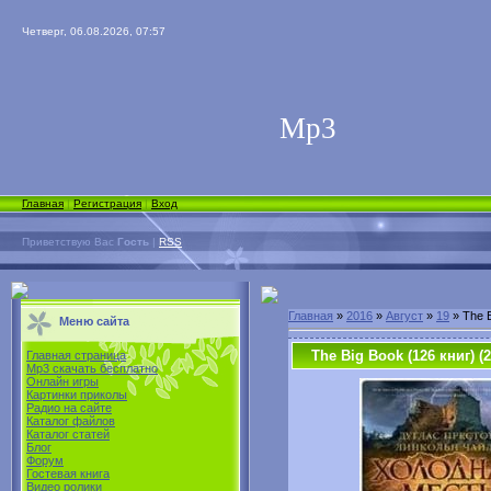
Четверг, 06.08.2026, 07:57
Мp3
Главная
|
Регистрация
|
Вход
Приветствую Вас
Гость
|
RSS
Главная
»
2016
»
Август
»
19
» The B
Меню сайта
The Big Book (126 книг) (
Главная страница
Mp3 скачать бесплатно
Онлайн игры
Картинки приколы
Радио на сайте
Каталог файлов
Каталог статей
Блог
Форум
Гостевая книга
Видео ролики