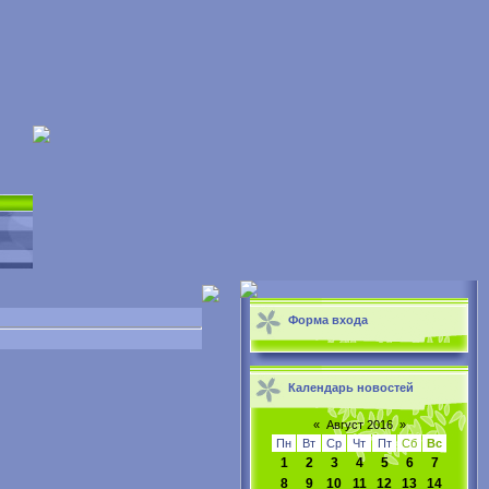
Форма входа
Календарь новостей
«
Август 2016
»
Пн
Вт
Ср
Чт
Пт
Сб
Вс
1
2
3
4
5
6
7
8
9
10
11
12
13
14