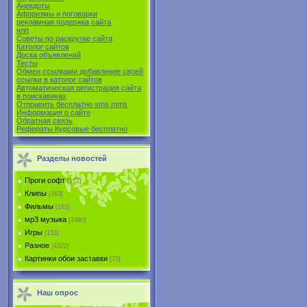
Анекдоты
Афоризмы и поговорки
рекламная подержка сайта
нлп
Советы по раскрутке сайта
Католог сайтов
Доска объявлений
Тесты
Обмен ссылками добавление своей
ссылки в католог сайтов
Автоматическая регистрация сайта
в поиcкавиках
Отправить бесплатно sms mms
Информация о сайте
Обратная связь
Рефераты Курсовые бесплатно
Разделы новостей
Проги софт
[172]
Клипы
[263]
Фильмы
[161]
мр3 музыка
[1980]
Игры
[152]
Разное
[4322]
Картинки обои заставки
[73]
Наш опрос