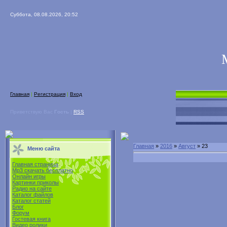
Суббота, 08.08.2026, 20:52
Главная
|
Регистрация
|
Вход
Приветствую Вас
Гость
|
RSS
Главная
»
2016
»
Август
»
23
Меню сайта
Главная страница
Mp3 скачать бесплатно
Онлайн игры
Картинки приколы
Радио на сайте
Каталог файлов
Каталог статей
Блог
Форум
Гостевая книга
Видео ролики