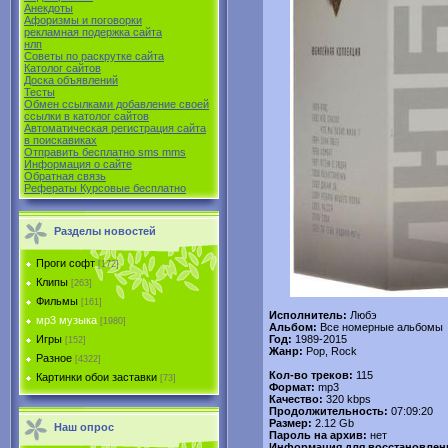
Анекдоты
Афоризмы и поговорки
рекламная подержка сайта
нлп
Советы по раскрутке сайта
Католог сайтов
Доска объявлений
Тесты
Обмен ссылками добавление своей
ссылки в католог сайтов
Автоматическая регистрация сайта
в поиcкавиках
Отправить бесплатно sms mms
Информация о сайте
Обратная связь
Рефераты Курсовые бесплатно
Разделы новостей
Проги софт
[172]
Клипы
[263]
Фильмы
[161]
Исполнитель:
Любэ
мр3 музыка
[1980]
Альбом:
Все номерные альбомы
Год:
1989-2015
Игры
[152]
Жанр:
Pop, Rock
Разное
[4322]
Кол-во треков:
115
Картинки обои заставки
[73]
Формат:
mp3
Качество:
320 kbps
Продолжительность:
07:09:20
Размер:
2.12 Gb
Наш опрос
Пароль на архив:
нет
Информация для восстановлен