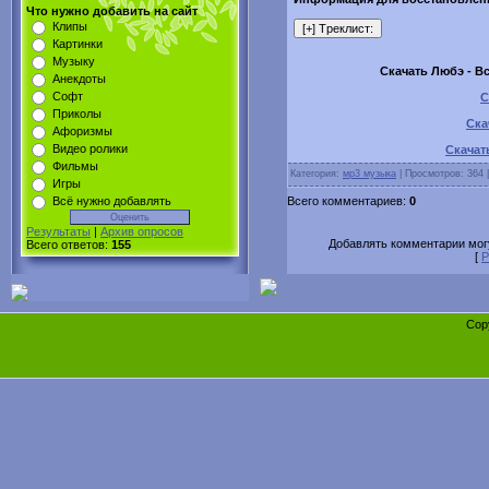
Что нужно добавить на сайт
Клипы
Картинки
Музыку
Скачать Любэ - В
Анекдоты
Софт
С
Приколы
Ска
Афоризмы
Видео ролики
Скачать
Фильмы
Категория:
мр3 музыка
| Просмотров: 364 
Игры
Всего комментариев:
0
Всё нужно добавлять
Результаты
|
Архив опросов
Добавлять комментарии могу
Всего ответов:
155
[
Р
Cop