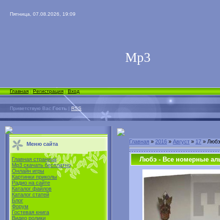
Пятница, 07.08.2026, 19:09
Мp3
Главная
|
Регистрация
|
Вход
Приветствую Вас
Гость
|
RSS
Главная
»
2016
»
Август
»
17
» Любэ
Меню сайта
Любэ - Все номерные аль
Главная страница
Mp3 скачать бесплатно
Онлайн игры
Картинки приколы
Радио на сайте
Каталог файлов
Каталог статей
Блог
Форум
Гостевая книга
Видео ролики