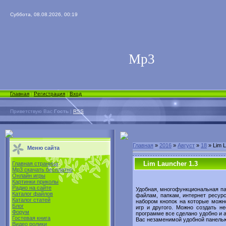
Суббота, 08.08.2026, 00:19
Мp3
Главная
|
Регистрация
|
Вход
Приветствую Вас
Гость
|
RSS
Главная
»
2016
»
Август
»
18
» Lim L
Меню сайта
Lim Launcher 1.3
Главная страница
Mp3 скачать бесплатно
Онлайн игры
Картинки приколы
Радио на сайте
Удобная, многофункциональная па
Каталог файлов
файлам, папкам, интернет ресур
Каталог статей
набором кнопок на которые можн
Блог
игр и другого. Можно создать н
Форум
программе все сделано удобно и а
Гостевая книга
Вас незаменимой удобной панелью
Видео ролики