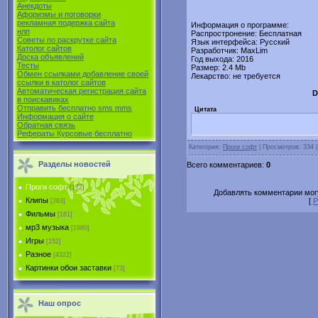
Анекдоты
Афоризмы и поговорки
рекламная подержка сайта
Информация о программе:
нлп
Распростронение: Бесплатная
Советы по раскрутке сайта
Язык интерфейса: Русский
Католог сайтов
Разработчик: MaxLim
Доска объявлений
Год выхода: 2016
Тесты
Размер: 2.4 Mb
Обмен ссылками добавление своей
Лекарство: не требуется
ссылки в католог сайтов
Автоматическая регистрация сайта
D
в поиcкавиках
Отправить бесплатно sms mms
Цитата
Информация о сайте
Обратная связь
Рефераты Курсовые бесплатно
Категория:
Проги софт
| Просмотров: 334 
Разделы новостей
Всего комментариев:
0
Проги софт
[172]
Добавлять комментарии могу
Клипы
[
Р
[263]
Фильмы
[161]
мр3 музыка
[1980]
Игры
[152]
Разное
[4322]
Картинки обои заставки
[73]
Наш опрос