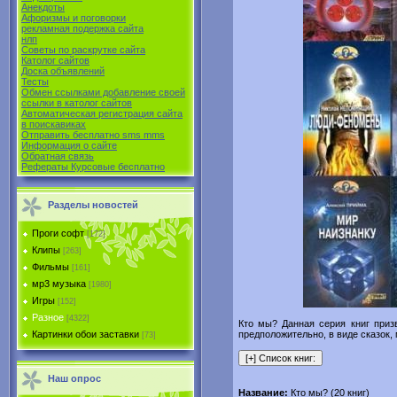
Анекдоты
Афоризмы и поговорки
рекламная подержка сайта
нлп
Советы по раскрутке сайта
Католог сайтов
Доска объявлений
Тесты
Обмен ссылками добавление своей
ссылки в католог сайтов
Автоматическая регистрация сайта
в поиcкавиках
Отправить бесплатно sms mms
Информация о сайте
Обратная связь
Рефераты Курсовые бесплатно
Разделы новостей
Проги софт
[172]
Клипы
[263]
Фильмы
[161]
мр3 музыка
[1980]
Игры
[152]
Разное
[4322]
Кто мы? Данная серия книг призв
предположительно, в виде сказок,
Картинки обои заставки
[73]
Наш опрос
Название:
Кто мы? (20 книг)