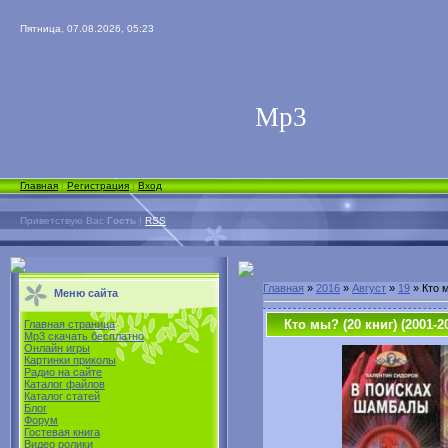
Пятница, 07.08.2026, 05:23
Мp3
Главная
|
Регистрация
|
Вход
Приветствую Вас
Гость
|
RSS
Главная
»
2016
»
Август
»
19
» Кто м
Меню сайта
Кто мы? (20 книг) (2001-2
Главная страница
Mp3 скачать бесплатно
Онлайн игры
Картинки приколы
Радио на сайте
Каталог файлов
Каталог статей
Блог
Форум
Гостевая книга
Видео ролики