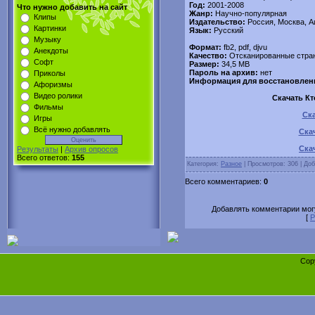
Год:
2001-2008
Что нужно добавить на сайт
Жанр:
Научно-популярная
Клипы
Издательство:
Россия, Москва, 
Картинки
Язык:
Русский
Музыку
Формат:
fb2, pdf, djvu
Анекдоты
Качество:
Отсканированные стра
Софт
Размер:
34,5 MB
Пароль на архив:
нет
Приколы
Информация для восстановлен
Афоризмы
Видео ролики
Скачать Кт
Фильмы
Ска
Игры
Всё нужно добавлять
Скач
Ска
Результаты
|
Архив опросов
Всего ответов:
155
Категория:
Разное
| Просмотров: 306 | До
Всего комментариев:
0
Добавлять комментарии могу
[
Р
Cop