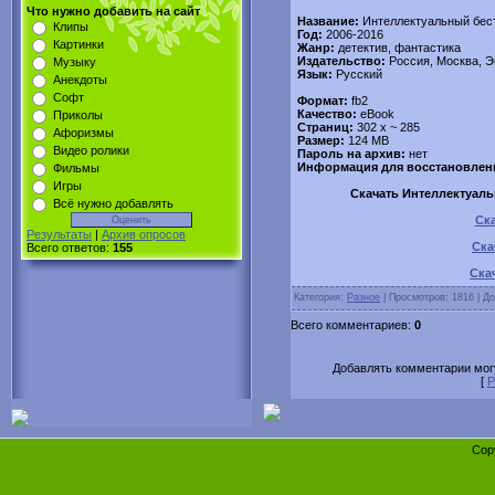
Что нужно добавить на сайт
Название:
Интеллектуальный бест
Клипы
Год:
2006-2016
Картинки
Жанр:
детектив, фантастика
Издательство:
Россия, Москва, 
Музыку
Язык:
Русский
Анекдоты
Софт
Формат:
fb2
Качество:
eBook
Приколы
Страниц:
302 х ~ 285
Афоризмы
Размер:
124 MB
Видео ролики
Пароль на архив:
нет
Информация для восстановлен
Фильмы
Игры
Скачать Интеллектуальн
Всё нужно добавлять
Ска
Результаты
|
Архив опросов
Ска
Всего ответов:
155
Ска
Категория:
Разное
| Просмотров: 1816 | Д
Всего комментариев:
0
Добавлять комментарии могу
[
Р
Cop