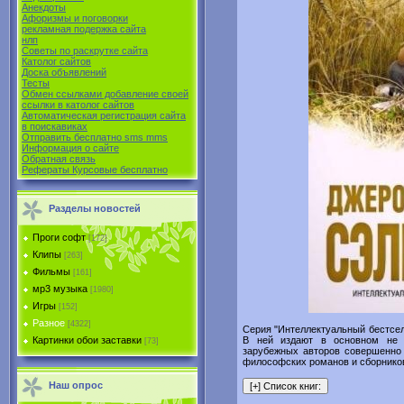
Анекдоты
Афоризмы и поговорки
рекламная подержка сайта
нлп
Советы по раскрутке сайта
Католог сайтов
Доска объявлений
Тесты
Обмен ссылками добавление своей
ссылки в католог сайтов
Автоматическая регистрация сайта
в поиcкавиках
Отправить бесплатно sms mms
Информация о сайте
Обратная связь
Рефераты Курсовые бесплатно
Разделы новостей
Проги софт
[172]
Клипы
[263]
Фильмы
[161]
мр3 музыка
[1980]
Игры
[152]
Разное
[4322]
Серия "Интеллектуальный бестсел
В ней издают в основном не 
Картинки обои заставки
[73]
зарубежных авторов совершенно
философских романов и сборнико
Наш опрос