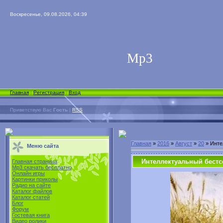
Воскресенье, 09.08.2026, 04:39
Мp3
Главная
|
Регистрация
|
Вход
Приветствую Вас
Гость
|
RSS
Главная
»
2016
»
Август
»
20
» Инте
Меню сайта
Интеллектуальный бестсел
Главная страница
Mp3 скачать бесплатно
Онлайн игры
Картинки приколы
Радио на сайте
Каталог файлов
Каталог статей
Блог
Форум
Гостевая книга
Видео ролики