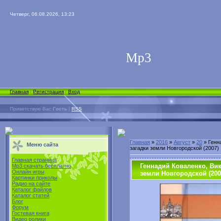
Четверг, 06.08.2026, 13:23
Мp3
Главная
|
Регистрация
|
Вход
Приветствую Вас
Гость
|
RSS
Главная
»
2016
»
Август
»
20
» Генн
Меню сайта
загадки земли Новгородской (2007)
Главная страница
Геннадий Коваленко, Вик
Mp3 скачать бесплатно
Онлайн игры
земли Новгородской (200
Картинки приколы
Радио на сайте
Каталог файлов
Каталог статей
Блог
Форум
Гостевая книга
Видео ролики