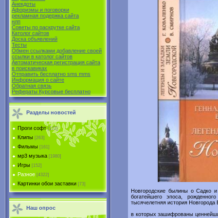
Анекдоты
Афоризмы и поговорки
рекламная подержка сайта
нлп
Советы по раскрутке сайта
Католог сайтов
Доска объявлений
Тесты
Обмен ссылками добавление своей
ссылки в католог сайтов
Автоматическая регистрация сайта
в поиcкавиках
Отправить бесплатно sms mms
Информация о сайте
Обратная связь
Рефераты Курсовые бесплатно
Разделы новостей
Проги софт
[172]
Клипы
[263]
Фильмы
[161]
мр3 музыка
[1980]
Игры
[152]
Разное
[4322]
Картинки обои заставки
[73]
Новгородские былины о Садко и
богатейшего эпоса, рожденно
тысячелетняя история Новгорода 
Наш опрос
в которых зашифрованы ценнейшие