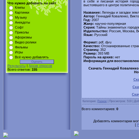
в себе и писаная история горо
Что нужно добавить на сайт
выстоявшего в центре политическ
Клипы
Название:
Легенды и загадки зем
Картинки
Автор:
Геннадий Коваленко, Викт
Музыку
Год:
2007
Анекдоты
Жанр:
научно-популярная
Серия:
Тайны знаменитых городо
Софт
Издательство:
Россия, Москва, В
Приколы
Язык:
Русский
Афоризмы
Формат:
pdf, djvu
Видео ролики
Качество:
Отсканированные стра
Фильмы
Страниц:
352
Игры
Размер:
393 MB
Пароль на архив:
нет
Всё нужно добавлять
Информация для восстановлен
Результаты
|
Архив опросов
Скачать Геннадий Коваленко,
Всего ответов:
155
Но
Ска
Ска
Ска
Категория:
Разное
| Просмотров: 519 | До
Всего комментариев:
0
Добавлять комментарии могу
[
Р