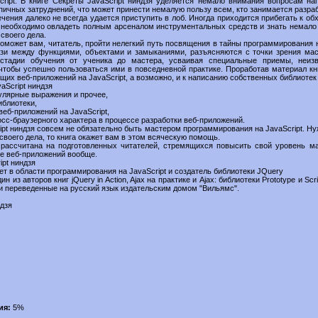
ript. В книге Секреты JavaScript ниндзя уделяется немало внимания вопросам на
пичных затруднений, что может принести немалую пользу всем, кто занимается разра
ечения далеко не всегда удается приступить в лоб. Иногда приходится прибегать к о
го необходимо овладеть полным арсеналом инструментальных средств и знать немало
своего дела.
поможет вам, читатель, пройти нелегкий путь посвящения в тайны программирования на
язи между функциями, объектами и замыканиями, разъясняются с точки зрения мас
стадии обучения от ученика до мастера, усваивая специальные приемы, неиз
 чтобы успешно пользоваться ими в повседневной практике. Проработав материал кни
ящих веб-приложений на JavaScript, а возможно, и к написанию собственных библиотек
aScript ниндзя
гулярные выражения и прочее,
иблиотеки,
еб-приложений на JavaScript,
сс-браузерного характера в процессе разработки веб-приложений.
ipt ниндзя совсем не обязательно быть мастером программирования на JavaScript. Н
своего дела, то книга окажет вам в этом всяческую помощь.
я рассчитана на подготовленных читателей, стремящихся повысить свой уровень м
тке веб-приложений вообще.
ipt ниндзя
т в области программирования на JavaScript и создатель библиотеки JQuery
н из авторов книг jQuery in Action, Ajax на практике и Ajax: библиотеки Prototype и Sc
s и переведенные на русский язык издательским домом "Вильямс".
ндзя
ия:
5%