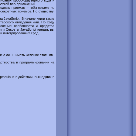
писания кросс-браузерного кода и
боткой веб-приложений.
бходным приемам, чтобы незаметно
 секретных приемов. По существу,
 JavaScript. В начале книги такие
терского овладения ими. По ходу
вестные особенности и средства
ги Секреты JavaScript ниндзя, вы
 и интегрированных сред.
ужно лишь иметь желание стать им.
астерства в программировании на
riptaculous в действии, вышедших в