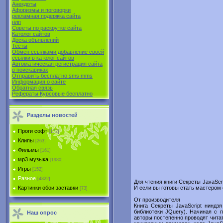
Анекдоты
Афоризмы и поговорки
рекламная подержка сайта
нлп
Советы по раскрутке сайта
Католог сайтов
Доска объявлений
Тесты
Обмен ссылками добавление своей
ссылки в католог сайтов
Автоматическая регистрация сайта
в поиcкавиках
Отправить бесплатно sms mms
Информация о сайте
Обратная связь
Рефераты Курсовые бесплатно
Разделы новостей
Проги софт
[172]
Клипы
[263]
Фильмы
[161]
мр3 музыка
[1980]
Игры
[152]
Разное
[4322]
Для чтения книги Секреты JavaScr
И если вы готовы стать мастером 
Картинки обои заставки
[73]
От производителя
Книга Секреты JavaScript ниндзя
библиотеки JQuery). Начиная с 
Наш опрос
авторы постепенно проводят чита