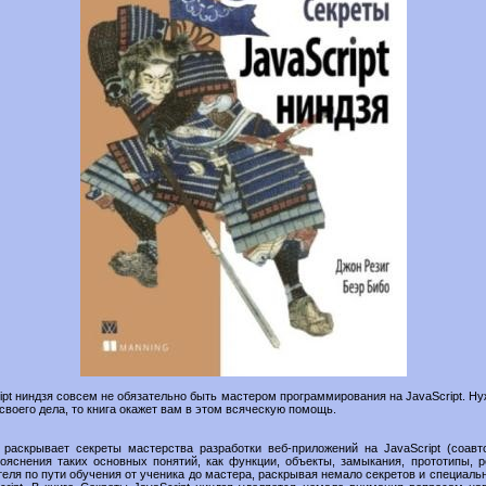
ipt ниндзя совсем не обязательно быть мастером программирования на JavaScript. Н
своего дела, то книга окажет вам в этом всяческую помощь.
 раскрывает секреты мастерства разработки веб-приложений на JavaScript (соавт
пояснения таких основных понятий, как функции, объекты, замыкания, прототипы, 
теля по пути обучения от ученика до мастера, раскрывая немало секретов и специал