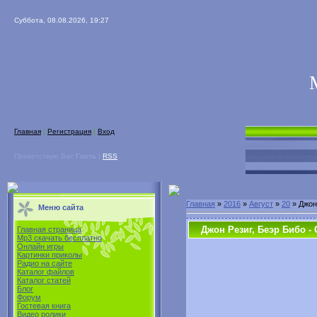
Суббота, 08.08.2026, 19:27
Главная
|
Регистрация
|
Вход
Приветствую Вас
Гость
|
RSS
Главная
»
2016
»
Август
»
20
» Джон 
Меню сайта
Джон Резиг, Беэр Бибо - 
Главная страница
Mp3 скачать бесплатно
Онлайн игры
Картинки приколы
Радио на сайте
Каталог файлов
Каталог статей
Блог
Форум
Гостевая книга
Видео ролики