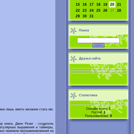
15
16
17
18
19
20
21
22
23
24
25
26
28
27
29
30
31
Поиск
Друзья сайта
Статистика
Онлайн всего:
1
ужно лишь иметь желание стать им.
Гостей:
1
Пользователей:
0
ор книги, Джон Резиг - создатель
регулярные выражения и таймеры,
ьных приемов программирования на