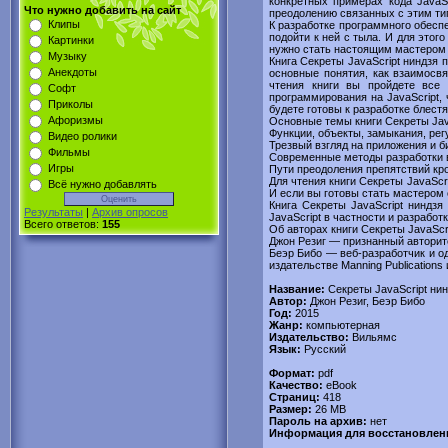
конкретных примерах кода JavaSc
Что нужно добавить на сайт
преодолению связанных с этим ти
Клипы
К разработке программного обесп
подойти к ней с тыла. И для это
Картинки
нужно стать настоящим мастером 
Музыку
Книга Секреты JavaScript ниндзя 
Анекдоты
основные понятия, как взаимосв
чтения книги вы пройдете все 
Софт
программирования на JavaScript,
Приколы
будете готовы к разработке блест
Афоризмы
Основные темы книги Секреты Jav
Функции, объекты, замыкания, ре
Видео ролики
Трезвый взгляд на приложения и б
Фильмы
Современные методы разработки в
Игры
Пути преодоления препятствий кро
Для чтения книги Секреты JavaScr
Всё нужно добавлять
И если вы готовы стать мастером 
Книга Секреты JavaScript ниндз
Результаты
|
Архив опросов
JavaScript в частности и разрабо
Всего ответов:
155
Об авторах книги Секреты JavaScr
Джон Резиг — признанный авторите
Беэр Бибо — веб-разработчик и оди
издательстве Manning Publication
Название:
Секреты JavaScript ни
Автор:
Джон Резиг, Беэр Бибо
Год:
2015
Жанр:
компьютерная
Издательство:
Вильямс
Язык:
Русский
Формат:
pdf
Качество:
eBook
Страниц:
418
Размер:
26 MB
Пароль на архив:
нет
Информация для восстановлен