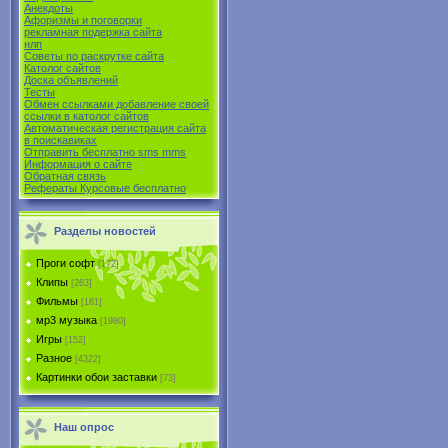
Анекдоты
Афоризмы и поговорки
рекламная подержка сайта
нлп
Советы по раскрутке сайта
Католог сайтов
Доска объявлений
Тесты
Обмен ссылками добавление своей
ссылки в католог сайтов
Автоматическая регистрация сайта
в поиcкавиках
Отправить бесплатно sms mms
Информация о сайте
Обратная связь
Рефераты Курсовые бесплатно
Разделы новостей
Проги софт
[172]
Клипы
[263]
Фильмы
[161]
мр3 музыка
[1980]
Игры
[152]
Разное
[4322]
Картинки обои заставки
[73]
Наш опрос