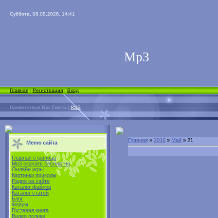
Суббота, 08.08.2026, 14:41
Мp3
Главная
|
Регистрация
|
Вход
Приветствую Вас
Гость
|
RSS
Главная
»
2016
»
Май
»
21
Меню сайта
Главная страница
Mp3 скачать бесплатно
Онлайн игры
Картинки приколы
Радио на сайте
Каталог файлов
Каталог статей
Блог
Форум
Гостевая книга
Видео ролики