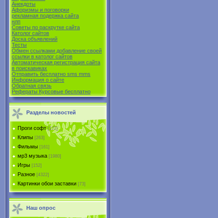
Анекдоты
Афоризмы и поговорки
рекламная подержка сайта
нлп
Советы по раскрутке сайта
Католог сайтов
Доска объявлений
Тесты
Обмен ссылками добавление своей
ссылки в католог сайтов
Автоматическая регистрация сайта
в поиcкавиках
Отправить бесплатно sms mms
Информация о сайте
Обратная связь
Рефераты Курсовые бесплатно
Разделы новостей
Проги софт
[172]
Клипы
[263]
Фильмы
[161]
мр3 музыка
[1980]
Игры
[152]
Разное
[4322]
Картинки обои заставки
[73]
Наш опрос