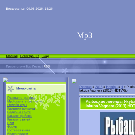
Воскресенье, 09.08.2026, 18:26
Мp3
Главная
|
Регистрация
|
Вход
Приветствую Вас
Гость
|
RSS
Главная
»
2015
»
Ноябрь
»
4
» Рыбац
Меню сайта
Iakuba Vagnera (2013) HDTVRip
Главная страница
Рыбацкие легенды Якуба В
Mp3 скачать бесплатно
Онлайн игры
Iakuba Vagnera (2013) HD
Картинки приколы
Радио на сайте
Каталог файлов
Каталог статей
Блог
Форум
Гостевая книга
Видео ролики