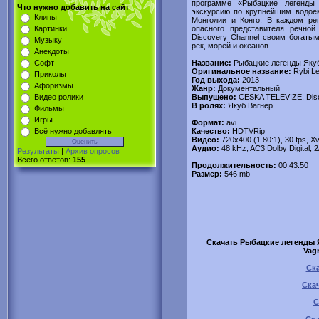
программе «Рыбацкие легенды
Что нужно добавить на сайт
экскурсию по крупнейшим водое
Клипы
Монголии и Конго. В каждом ре
опасного представителя речной
Картинки
Discovery Channel своим богаты
Музыку
рек, морей и океанов.
Анекдоты
Название:
Рыбацкие легенды Якуб
Софт
Оригинальное название:
Rybi L
Приколы
Год выхода:
2013
Афоризмы
Жанр:
Документальный
Выпущено:
CESKA TELEVIZE, Dis
Видео ролики
В ролях:
Якуб Вагнер
Фильмы
Игры
Формат:
avi
Качество:
HDTVRip
Всё нужно добавлять
Видео:
720x400 (1.80:1), 30 fps, Xv
Аудио:
48 kHz, AC3 Dolby Digital, 
Результаты
|
Архив опросов
Всего ответов:
155
Продолжительность:
00:43:50
Размер:
546 mb
Скачать Рыбацкие легенды Як
Vag
Ска
Скач
С
Ска