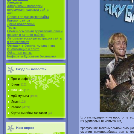
Анекдоты
Афоризмы и поговорки
рекламная подержка сайта
нлп
Советы по раскрутке сайта
Католог сайтов
Доска объявлений
Тесты
Обмен ссылками добавление своей
ссылки в католог сайтов
Автоматическая регистрация сайта
в поиcкавиках
Отправить бесплатно sms mms
Информация о сайте
Обратная связь
Рефераты Курсовые бесплатно
Разделы новостей
Проги софт
[172]
Клипы
[263]
Фильмы
[161]
мр3 музыка
[1980]
Игры
[152]
Разное
[4322]
Картинки обои заставки
[73]
Его экспедиции – не просто путе
изнурительные испытания,
Наш опрос
требующие максимальной эмоцион
умения приспосабливаться к л