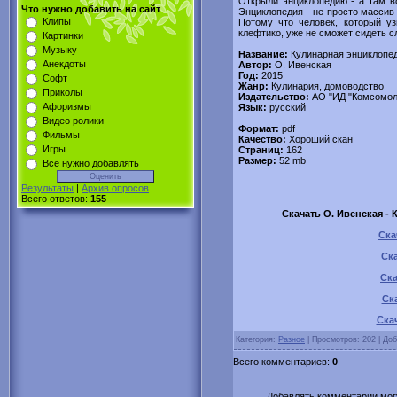
Открыли энциклопедию - а там в
Что нужно добавить на сайт
Энциклопедия - не просто массив
Клипы
Потому что человек, который уз
клефтико, уже не сможет сидеть сл
Картинки
Музыку
Название:
Кулинарная энциклопед
Анекдоты
Автор:
О. Ивенская
Год:
2015
Софт
Жанр:
Кулинария, домоводство
Приколы
Издательство:
АО "ИД "Комсомол
Афоризмы
Язык:
русский
Видео ролики
Формат:
pdf
Фильмы
Качество:
Хороший скан
Игры
Страниц:
162
Размер:
52 mb
Всё нужно добавлять
Результаты
|
Архив опросов
Всего ответов:
155
Скачать О. Ивенская - 
Ска
Ска
Ска
Ск
Скач
Категория:
Разное
| Просмотров: 202 | До
Всего комментариев:
0
Добавлять комментарии могу