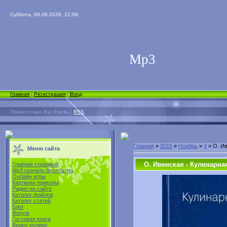
Суббота, 08.08.2026, 21:09
Мp3
Главная
|
Регистрация
|
Вход
Приветствую Вас
Гость
|
RSS
Главная
»
2015
»
Ноябрь
»
4
» О. Ив
Меню сайта
О. Ивенская - Кулинарна
Главная страница
Mp3 скачать бесплатно
Онлайн игры
Картинки приколы
Радио на сайте
Каталог файлов
Каталог статей
Блог
Форум
Гостевая книга
Видео ролики