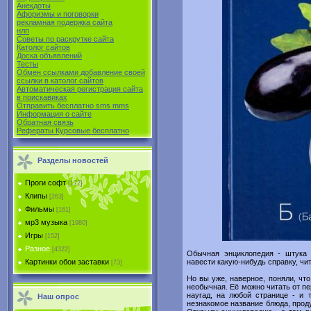
Анекдоты
Афоризмы и поговорки
рекламная подержка сайта
нлп
Советы по раскрутке сайта
Католог сайтов
Доска объявлений
Тесты
Обмен ссылками добавление своей
ссылки в католог сайтов
Автоматическая регистрация сайта
в поиcкавиках
Отправить бесплатно sms mms
Информация о сайте
Обратная связь
Рефераты Курсовые бесплатно
Разделы новостей
Проги софт
[172]
Клипы
[263]
Фильмы
[161]
мр3 музыка
[1980]
Игры
[152]
Разное
[4322]
Обычная энциклопедия - штука 
навести какую-нибудь справку, чит
Картинки обои заставки
[73]
Но вы уже, наверное, поняли, чт
необычная. Её можно читать от пе
наугад, на любой странице - и 
Наш опрос
незнакомое название блюда, проду