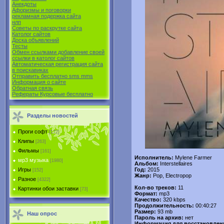
Анекдоты
Афоризмы и поговорки
рекламная подержка сайта
нлп
Советы по раскрутке сайта
Католог сайтов
Доска объявлений
Тесты
Обмен ссылками добавление своей
ссылки в католог сайтов
Автоматическая регистрация сайта
в поиcкавиках
Отправить бесплатно sms mms
Информация о сайте
Обратная связь
Рефераты Курсовые бесплатно
Разделы новостей
Проги софт
[172]
Клипы
[263]
Фильмы
[161]
Исполнитель:
Mylene Farmer
мр3 музыка
[1980]
Альбом:
Interstellaires
Год:
2015
Игры
[152]
Жанр:
Pop, Electropop
Разное
[4322]
Кол-во треков:
11
Картинки обои заставки
[73]
Формат:
mp3
Качество:
320 kbps
Продолжительность:
00:40:27
Размер:
93 mb
Наш опрос
Пароль на архив:
нет
Информация для восстановлен