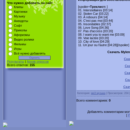
Что нужно добавить на сайт
[spoiler=
Tреклист:
]
Клипы
01. Interstellaires [03:14]
Картинки
02. Stolen Car [03:22]
Музыку
03. À rebours [04:14]
04. C'est pas moi [03:44]
Анекдоты
05. Insondables [02:37]
Софт
06. Love Song [04:36]
Приколы
07. Pas d'access [03:20]
08. I want you to want me [03:09]
Афоризмы
09. Voie lactée [03:20]
Видео ролики
10. City of love [04:29]
Фильмы
11. Un jour ou l'autre [04:28][/spoiler]
Игры
Скачать Mylene
Всё нужно добавлять
Ска
Результаты
|
Архив опросов
Всего ответов:
155
Ска
Ска
Ск
Скач
Категория:
мр3 музыка
| Просмотров: 204 
Всего комментариев:
0
Добавлять комментарии могу
[
Р