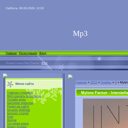
Суббота, 08.08.2026, 12:02
Мp3
Главная
|
Регистрация
|
Вход
Приветствую Вас
Гость
|
RSS
Главная
»
2015
»
Ноябрь
»
6
» Mylene
Меню сайта
Mylene Farmer - Interstella
Главная страница
Mp3 скачать бесплатно
Онлайн игры
Картинки приколы
Радио на сайте
Каталог файлов
Каталог статей
Блог
Форум
Гостевая книга
Видео ролики