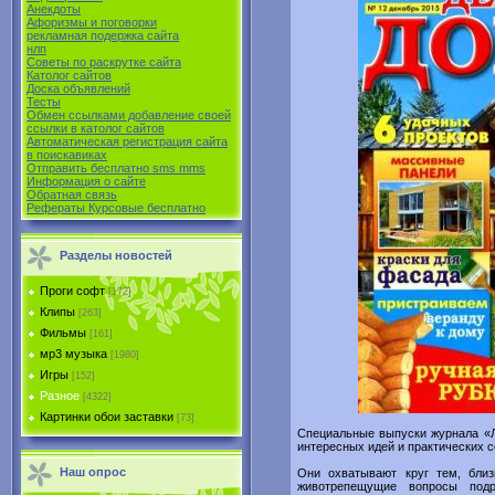
Анекдоты
Афоризмы и поговорки
рекламная подержка сайта
нлп
Советы по раскрутке сайта
Католог сайтов
Доска объявлений
Тесты
Обмен ссылками добавление своей
ссылки в католог сайтов
Автоматическая регистрация сайта
в поиcкавиках
Отправить бесплатно sms mms
Информация о сайте
Обратная связь
Рефераты Курсовые бесплатно
Разделы новостей
Проги софт
[172]
Клипы
[263]
Фильмы
[161]
мр3 музыка
[1980]
Игры
[152]
Разное
[4322]
Картинки обои заставки
[73]
Специальные выпуски журнала «
интересных идей и практических с
Наш опрос
Они охватывают круг тем, близ
животрепещущие вопросы подр