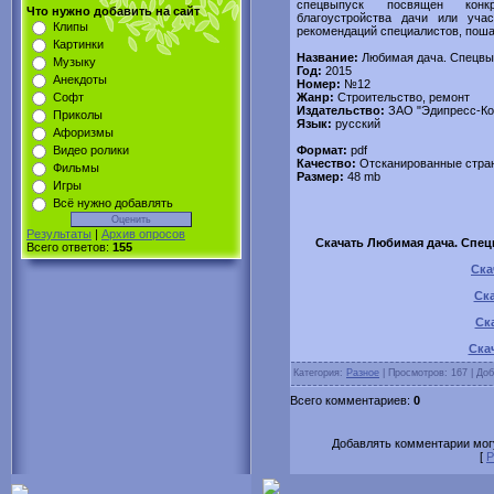
спецвыпуск посвящен конкр
Что нужно добавить на сайт
благоустройства дачи или уча
Клипы
рекомендаций специалистов, поша
Картинки
Название:
Любимая дача. Спецвы
Музыку
Год:
2015
Анекдоты
Номер:
№12
Жанр:
Строительство, ремонт
Софт
Издательство:
ЗАО "Эдипресс-Ко
Приколы
Язык:
русский
Афоризмы
Формат:
pdf
Видео ролики
Качество:
Отсканированные стра
Фильмы
Размер:
48 mb
Игры
Всё нужно добавлять
Результаты
|
Архив опросов
Скачать Любимая дача. Спец
Всего ответов:
155
Ска
Ска
Ск
Скач
Категория:
Разное
| Просмотров: 167 | До
Всего комментариев:
0
Добавлять комментарии могу
[
Р