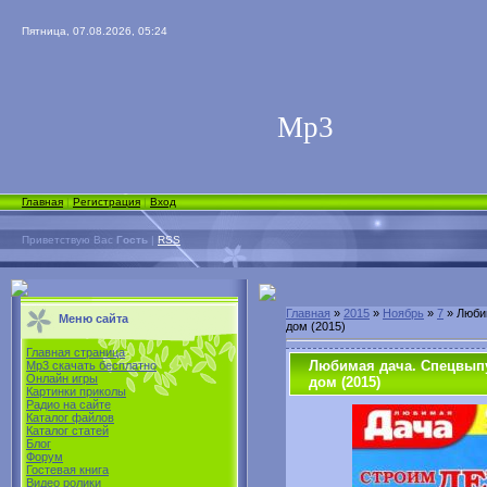
Пятница, 07.08.2026, 05:24
Мp3
Главная
|
Регистрация
|
Вход
Приветствую Вас
Гость
|
RSS
Главная
»
2015
»
Ноябрь
»
7
» Люби
Меню сайта
дом (2015)
Главная страница
Любимая дача. Спецвып
Mp3 скачать бесплатно
Онлайн игры
дом (2015)
Картинки приколы
Радио на сайте
Каталог файлов
Каталог статей
Блог
Форум
Гостевая книга
Видео ролики