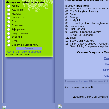
Что нужно добавить на сайт
[spoiler=
Tреклист:
]
Клипы
01. Masters Of Chant (feat. Amelia B
Картинки
02. Cry Softly (feat. Narcis)
Музыку
03. Angel
04. Strong
Анекдоты
05. In My Life
Софт
06. Farewell (feat. Amelia Brightman)
Приколы
07. Living Years
08. Just For You
Афоризмы
09. Gentle - Gregorian Version
Видео ролики
10. I Shall Be Released
Фильмы
11. Shout
12. Baby Can I Hold You
Игры
13. Time To Say Goodbye – Gregori
Всё нужно добавлять
14. Good Night, Companions[/spoiler
Результаты
|
Архив опросов
Скачать Gregorian - Mast
Всего ответов:
155
Ска
Ска
Скач
Ска
Категория:
мр3 музыка
| Просмотров: 210 
Всего комментариев:
0
Добавлять комментарии могу
[
Р