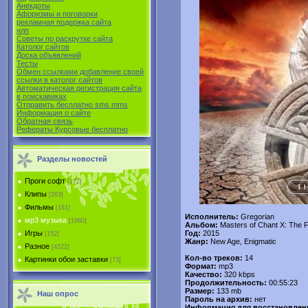
Анекдоты
Афоризмы и поговорки
рекламная подержка сайта
нлп
Советы по раскрутке сайта
Католог сайтов
Доска объявлений
Тесты
Обмен ссылками добавление своей
ссылки в католог сайтов
Автоматическая регистрация сайта
в поиcкавиках
Отправить бесплатно sms mms
Информация о сайте
Обратная связь
Рефераты Курсовые бесплатно
Разделы новостей
Проги софт
[172]
Клипы
[263]
Фильмы
[161]
Исполнитель:
Gregorian
мр3 музыка
[1980]
Альбом:
Masters of Chant X: The F
Год:
2015
Игры
[152]
Жанр:
New Age, Enigmatic
Разное
[4322]
Кол-во треков:
14
Картинки обои заставки
[73]
Формат:
mp3
Качество:
320 kbps
Продолжительность:
00:55:23
Размер:
133 mb
Наш опрос
Пароль на архив:
нет
Информация для восстановлен