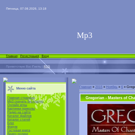
Пятница, 07.08.2026, 13:18
Мp3
Главная
|
Регистрация
|
Вход
Приветствую Вас
Гость
|
RSS
Главная
»
2015
»
Ноябрь
»
6
» Grego
Меню сайта
Gregorian - Masters of Cha
Главная страница
Mp3 скачать бесплатно
Онлайн игры
Картинки приколы
Радио на сайте
Каталог файлов
Каталог статей
Блог
Форум
Гостевая книга
Видео ролики