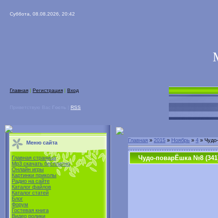
Суббота, 08.08.2026, 20:42
Главная
|
Регистрация
|
Вход
Приветствую Вас
Гость
|
RSS
Главная
»
2015
»
Ноябрь
»
4
» Чудо-
Меню сайта
Чудо-поварЁшка №8 (341) 
Главная страница
Mp3 скачать бесплатно
Онлайн игры
Картинки приколы
Радио на сайте
Каталог файлов
Каталог статей
Блог
Форум
Гостевая книга
Видео ролики