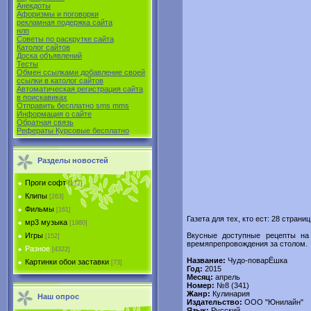
Анекдоты
Афоризмы и поговорки
рекламная подержка сайта
нлп
Советы по раскрутке сайта
Католог сайтов
Доска объявлений
Тесты
Обмен ссылками добавление своей
ссылки в католог сайтов
Автоматическая регистрация сайта
в поиcкавиках
Отправить бесплатно sms mms
Информация о сайте
Обратная связь
Рефераты Курсовые бесплатно
Разделы новостей
Проги софт
[172]
Клипы
[263]
Фильмы
[161]
Газета для тех, кто ест: 28 стра
мр3 музыка
[1980]
Вкусные доступные рецепты на 
Игры
[152]
времяпрепровождения за столом.
Разное
[4322]
Название:
Чудо-поварЁшка
Картинки обои заставки
[73]
Год:
2015
Месяц:
апрель
Номер:
№8 (341)
Жанр:
Кулинария
Наш опрос
Издательство:
ООО "Юнилайн"
Язык:
Русский