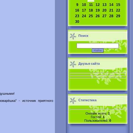
9
10
11
12
13
14
15
16
17
18
19
20
21
22
23
24
25
26
27
28
29
30
Поиск
Друзья сайта
одушными!
Статистика
оварёшка" - источник приятного
Онлайн всего:
1
Гостей:
1
Пользователей:
0