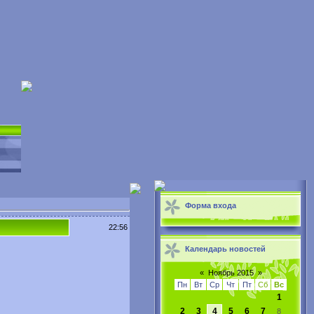
Форма входа
22:56
Календарь новостей
«
Ноябрь 2015
»
Пн
Вт
Ср
Чт
Пт
Сб
Вс
1
2
3
4
5
6
7
8