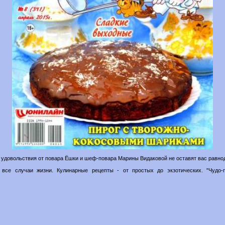
ниц удовольствия от повара Ёшки и шеф-повара Марины Видаковой не оставят вас равн
все случаи жизни. Кулинарные рецепты - от простых до экзотических. "Чудо-п