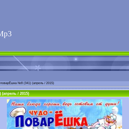
Мp3
поварЁшка №8 (341) (апрель / 2015)
(апрель / 2015)