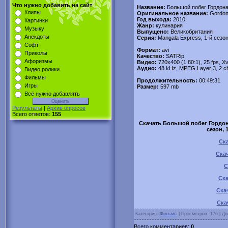
Что нужно добавить на сайт
Название:
Большой побег Гордон
Клипы
Оригинальное название:
Gordon
Год выхода:
2010
Картинки
Жанр:
кулинария
Музыку
Выпущено:
Великобритания
Анекдоты
Серия:
Mangala Express, 1-й сезон
Софт
Формат:
avi
Приколы
Качество:
SATRip
Афоризмы
Видео:
720x400 (1.80:1), 25 fps, Xv
Аудио:
48 kHz, MPEG Layer 3, 2 c
Видео ролики
Фильмы
Продолжительность:
00:49:31
Игры
Размер:
597 mb
Всё нужно добавлять
Результаты
|
Архив опросов
Всего ответов:
155
Скачать Большой побег Гордона 
сезон, 
Ска
Скач
С
Ска
Ска
Ска
Категория:
Фильмы
| Просмотров: 176 | Д
Всего комментариев:
0