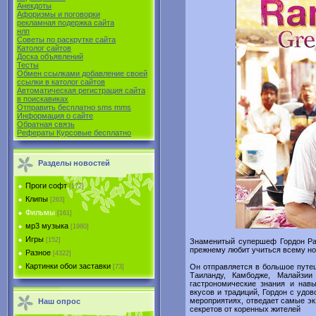
Анекдоты
Афоризмы и поговорки
рекламная подержка сайта
нлп
Советы по раскрутке сайта
Католог сайтов
Доска объявлений
Тесты
Обмен ссылками добавление своей
ссылки в католог сайтов
Автоматическая регистрация сайта
в поиcкавиках
Отправить бесплатно sms mms
Информация о сайте
Обратная связь
Рефераты Курсовые бесплатно
Разделы новостей
Проги софт
[172]
Клипы
[263]
Фильмы
[161]
мр3 музыка
[1980]
Игры
[152]
Знаменитый супершеф Гордон Рам
прежнему любит учиться всему но
Разное
[4322]
Картинки обои заставки
Он отправляется в большое путеш
[73]
Таиланду, Камбодже, Малайзии
гастрономические знания и нав
вкусов и традиций, Гордон с удо
мероприятиях, отведает самые эк
Наш опрос
секретов от коренных жителей