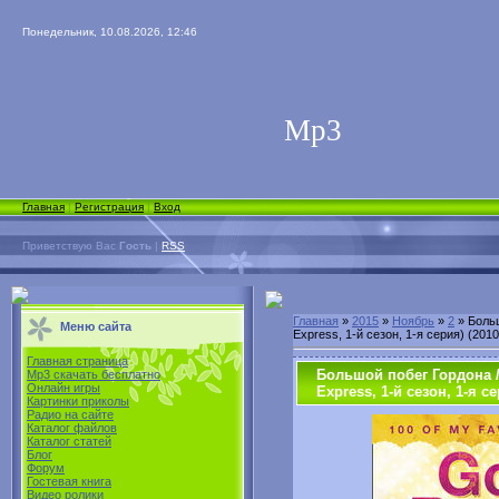
Понедельник, 10.08.2026, 12:46
Мp3
Главная
|
Регистрация
|
Вход
Приветствую Вас
Гость
|
RSS
Главная
»
2015
»
Ноябрь
»
2
» Больш
Меню сайта
Express, 1-й сезон, 1-я серия) (201
Главная страница
Большой побег Гордона /
Mp3 скачать бесплатно
Онлайн игры
Express, 1-й сезон, 1-я с
Картинки приколы
Радио на сайте
Каталог файлов
Каталог статей
Блог
Форум
Гостевая книга
Видео ролики